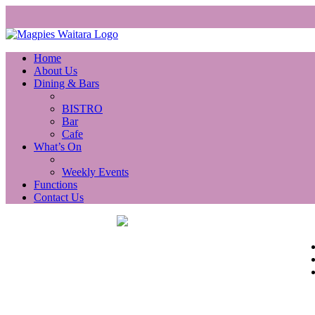
Home
About Us
Dining & Bars
BISTRO
Bar
Cafe
What’s On
Weekly Events
Functions
Contact Us