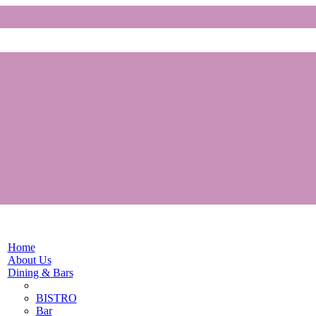
Home
About Us
Dining & Bars
BISTRO
Bar